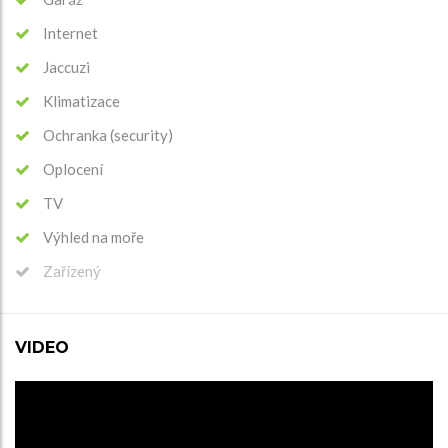
Internet
Jaccuzi
Klimatizace
Ochranka (security)
Oplocení
TV
Výhled na moře
Zařízený
VIDEO