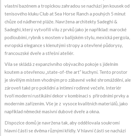
vlastní bazénem a tropickou zahradou se nachází jen kousek od
tenisového kluku Club at Sea Horse Ranch a pouhých 5 minut
chůze od nádherné pláže. Navržena architekty Sadeghi &
Sadeghi, který vytvořili vilu z prvků jako je například: marocké
podloubími, rybník s mostem v balijském stylu, mexická pergola,
evropská elegance s klenutými stropy a otevřené půdorysy,
francouzské dveře a střešní ateliér.
Vila se skládá z expanzivního obývacího pokoje s jídelním
koutem a otevřenou „state-of-the art“ kuchyní. Tento prostor
je skvělým místem vhodným pro zábavné velké shromáždění, ale
zároveň také pro poklidní a intimní rodinné večeře. Interiér
tvoří moderní rustikální dekor v kombinaci s přírodními prvky a
moderním zařízením. Vše je z vysoce kvalitních materiálů, jako
například německé masivní dubové dveře a okna.
Dispozice domů je navržena tak, aby oddělovala soukromí
hlavní části se dvěma různými křídly. V hlavní části se nachází