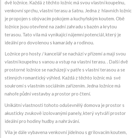
dvě ložnice. Každá z těchto ložnic má svou vlastní koupelnu,
venkovní sprchu, vlastní terasu a šatnu. Jedna z hlavních ložnic
je propojen s obývacím pokojem a kuchyňským koutem. Obě
ložnice jsou otevřené na zadní zahradu s bazén a krytou
terasou. Tato vila má vynikající nájemní potenciál, který je
ideální pro dovolenou s kamarády a rodinou.
Ložnice pro hosty / kancelář se nachází v přízemí a mají svou
vlastní koupelnu s vanou a vstup na vlastní terasu. . Další dvě
prostorné ložnice se nacházejí v patře s vlastní terasou a se
stinných romantický výhled. Každá z těchto ložnic má své
soukromí s vlastním sociálním zařízením. Jedna ložnice má
nahoře půdní vestavby a prostor pro čtení.
Unikátní vlastnosti tohoto oduševnělý domova je prostor s
akusticky zvukově izolovanými panely, který vytváří prostor
ideální pro hodiny hudby a nahrávání.
Vila je dále vybavena venkovní jídelnou s grilovacím koutem,