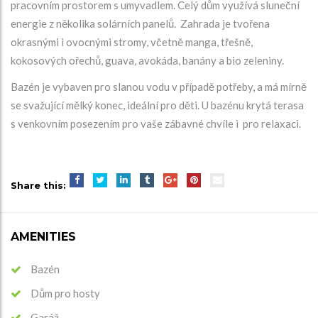
pracovním prostorem s umyvadlem. Celý dům využívá sluneční
energie z několika solárních panelů. Zahrada je tvořena
okrasnými i ovocnými stromy, včetně manga, třešně,
kokosových ořechů, guava, avokáda, banány a bio zeleniny.
Bazén je vybaven pro slanou vodu v případě potřeby, a má mírně
se svažující mělký konec, ideální pro děti. U bazénu krytá terasa
s venkovním posezením pro vaše zábavné chvíle i pro relaxaci.
Share this:
AMENITIES
Bazén
Dům pro hosty
Garáž