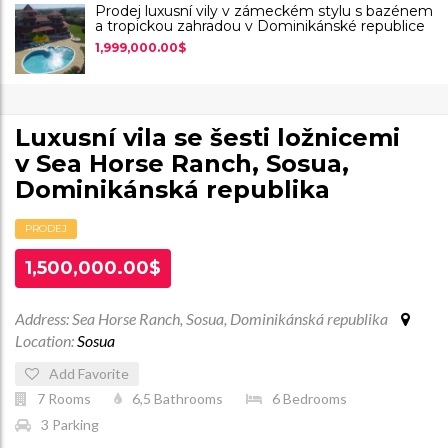
Prodej luxusní vily v zámeckém stylu s bazénem
a tropickou zahradou v Dominikánské republice
1,999,000.00$
Luxusní vila se šesti ložnicemi
v Sea Horse Ranch, Sosua,
Dominikánská republika
PRODEJ
1,500,000.00$
Address: Sea Horse Ranch, Sosua, Dominikánská republika
Location:
Sosua
Add Favorite
7
Rooms
6,5
Bathrooms
6
Bedrooms
3
Parking