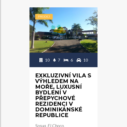
PRODEJ
10
7
6
10
EXKLUZIVNÍ VILA S
VÝHLEDEM NA
MOŘE, LUXUSNÍ
BYDLENÍ V
PŘEPYCHOVÉ
REZIDENCI V
DOMINIKÁNSKÉ
REPUBLICE
Sosua, El Choco,