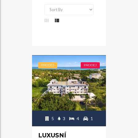
PRODEJ
PRODEJ
5
3
4
1
LUXUSNÍ