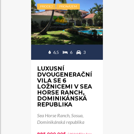
PRODEJ
PRONÁJEM
6,5
6
3
LUXUSNÍ
DVOUGENERAČNÍ
VILA SE 6
LOŽNICEMI V SEA
HORSE RANCH,
DOMINIKÁNSKÁ
REPUBLIKA
Sea Horse Ranch, Sosua,
Dominikánská republika
995,000.00$