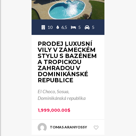
10
6,5
5
5
PRODEJ LUXUSNÍ
VILY V ZÁMECKÉM
STYLU S BAZÉNEM
A TROPICKOU
ZAHRADOU V
DOMINIKÁNSKÉ
REPUBLICE
El Choco, Sosua,
Dominikánská republika
1,999,000.00$
TOMAS ARANYOSSY