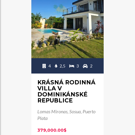
4
2,5
3
2
KRÁSNÁ RODINNÁ
VILLA V
DOMINIKÁNSKÉ
REPUBLICE
Lomas Mironas, Sosua, Puerto
Plata
379,000.00$