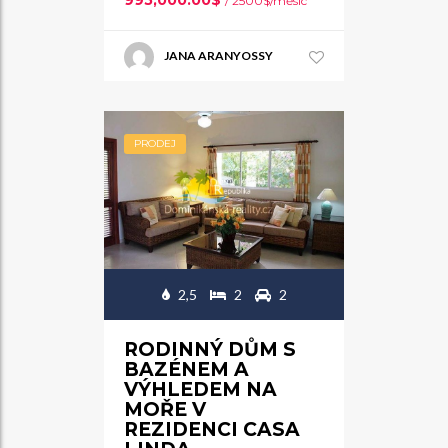
/ 2500$/měsíc
JANA ARANYOSSY
PRODEJ
2,5
2
2
RODINNÝ DŮM S
BAZÉNEM A
VÝHLEDEM NA
MOŘE V
REZIDENCI CASA