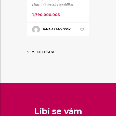
Dominikánská republika
1,790,000.00$
JANA ARANYOSSY
PAGE
1
PAGE
2
NEXT PAGE
Navigace
pro
příspěvky
Líbí se vám